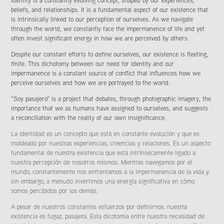
Identity is a constantly evolving concept, shaped by our experiences,
beliefs, and relationships. It is a fundamental aspect of our existence that
is intrinsically linked to our perception of ourselves. As we navigate
through the world, we constantly face the impermanence of life and yet
often invest significant energy in how we are perceived by others.
Despite our constant efforts to define ourselves, our existence is fleeting,
finite. This dichotomy between our need for identity and our
impermanence is a constant source of conflict that influences how we
perceive ourselves and how we are portrayed to the world.
"Soy pasajero" is a project that debates, through photographic imagery, the
importance that we as humans have assigned to ourselves, and suggests
a reconciliation with the reality of our own insignificance.
La identidad es un concepto que está en constante evolución y que es
moldeado por nuestras experiencias, creencias y relaciones. Es un aspecto
fundamental de nuestra existencia que está intrínsecamente ligado a
nuestra percepción de nosotros mismos. Mientras navegamos por el
mundo, constantemente nos enfrentamos a la impermanencia de la vida y,
sin embargo, a menudo invertimos una energía significativa en cómo
somos percibidos por los demás.
A pesar de nuestros constantes esfuerzos por definirnos, nuestra
existencia es fugaz, pasajera. Esta dicotomía entre nuestra necesidad de