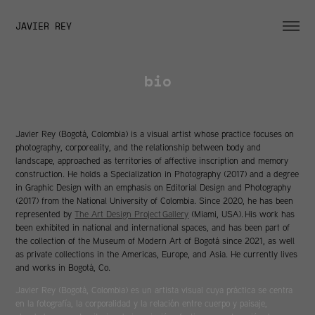
JAVIER REY
bio
Javier Rey (Bogotá, Colombia) is a visual artist whose practice focuses on
photography, corporeality, and the relationship between body and
landscape, approached as territories of affective inscription and memory
construction. He holds a Specialization in Photography (2017) and a degree
in Graphic Design with an emphasis on Editorial Design and Photography
(2017) from the National University of Colombia. Since 2020, he has been
represented by
The Art Design Project Gallery
(
Miami
, USA)
. His work has
been exhibited in national and international spaces, and has been part of
the collection of the Museum of Modern Art of Bogotá since 2021, as well
as private collections in the Americas, Europe, and Asia. He currently lives
and works in Bogotá, Co.
Javier Rey (Bogotá, Colombia) es un artista visual cuya práctica se centra
en la fotografía, la corporalidad y la relación entre cuerpo y paisaje,